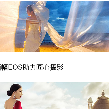
画幅EOS助力匠心摄影