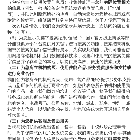
（包括您主动提供位置信息后）收集并处理与您的
实际位置相关
的信息
（例如，移动设备定位系统发送的位置信息、IP地址
等），并以此判断您所处的地点，自动为您显示您所在城市或您
附近的经销商、维修店等服务网络门店信息。为了方便您了解上
一次的服务情况，我们会为您记录并展示您上一次访问的店面名
称（如有）。
（
6
）为您显示关键字搜索结果
佳能（中国）官方线上商城等部
分佳能俱乐部平台提供对关键字进行搜索的功能，搜索结果将根
据您的搜索关键字信息进行展示。为实现此功能，我们可能会使
用网络存储机制和应用数据缓存技术，收集和使用您的搜索关键
字信息并保存至您的本地，以提供更高效、便捷的搜索服务。
（二）为您所在机构购买、使用佳能产品
/
服务提供服务和支持或
进行商业合作
我们会为您所在的机构购买、使用佳能产品/服务提供服务和支持
或与您所在的机构进行商业合作，如您代表您所在的机构使用我
们的产品、参与我们举办的培训、会议等活动、接受我们提供的
服务或代表您所在的机构与我们进行商业合作，我们可能会收集
您的姓名、电话号码、公司名称、地址、城市、职务、性别、邮
箱等个人信息，以明确您的身份、与您联络或为您开通相关平台
登录账号。
（三）为您提供客服及售后服务
当您与我们联系或提出售前、售中、售后、争议纠纷处理申请
时，为了保障您的账户及系统安全，我们需要您提供订单号/其他
您同意并提供的个人信息以核验您的身份
（必要时可能需要您出