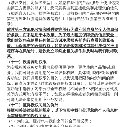
（涉及支付、定位等类型），如您在我们的产品
/
服务上使用这类
由第三方提供的服务时，您同意将由其直接收集和处理您的信息
（如以嵌入代码、插件等形式）。目前我们的产品
/
服务中包含的
第三方
SDK
服务请具体查阅附件
1
《佳能产品
/
服务第三方
SDK
目
录》。
前述第三方
SDK
收集和处理信息等行为遵守其自身的个人信息保
护条款，而不适用于本政策。为了最大程度保障您的信息安全，
我们建议您在使用任何第三方
SDK
类服务前先行查看其隐私条
款。为保障您的合法权益，如您发现这等
SDK
或其他类似的应用
程序存在风险时，建议您立即终止相关操作并及时与我们取得联
系。
（十一）设备调用权限
为实现相关业务功能且向您提供更便捷、更优质的产品和
/
或服
务，我们可能会调用您的一些设备权限。具体调用权限对应的业
务功能、我们调用权限的目的，以及调用权限前向您询问的情
况，请查阅附件
2
《佳能设备调用权限目录》。您可以在设备的设
置功能中选择关闭部分或全部权限（不同设备中权限显示方式及
关闭方式可能有所不同），如您选择拒绝或者关闭相关权限，则
可能无法正常使用相应业务功能。
（十二）征得授权同意的例外
根据相关法律法规的规定，以下情形中我们处理您的个人信息时
无需征得您的授权同意：
（
1
）为订立、履行您与我们之间的合同所必需；
（
2
）为履行法定职责或者法定义务所必需；