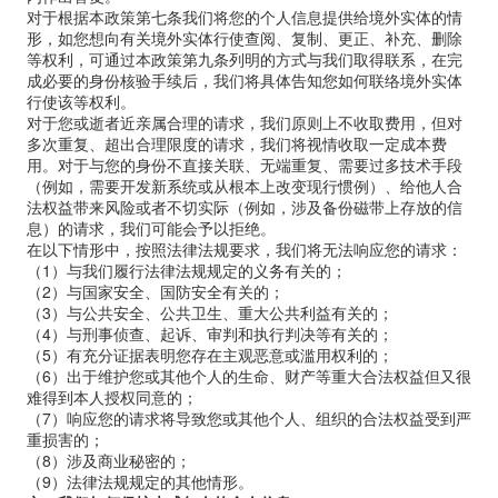
对于根据本政策第七条我们将您的个人信息提供给境外实体的情
形，如您想向有关境外实体行使查阅、复制、更正、补充、删除
等权利，可通过本政策第九条列明的方式与我们取得联系，在完
成必要的身份核验手续后，我们将具体告知您如何联络境外实体
行使该等权利。
对于您或逝者近亲属合理的请求，我们原则上不收取费用，但对
多次重复、超出合理限度的请求，我们将视情收取一定成本费
用。对于与您的身份不直接关联、无端重复、需要过多技术手段
（例如，需要开发新系统或从根本上改变现行惯例）、给他人合
法权益带来风险或者不切实际（例如，涉及备份磁带上存放的信
息）的请求，我们可能会予以拒绝。
在以下情形中，按照法律法规要求，我们将无法响应您的请求：
（1）与我们履行法律法规规定的义务有关的；
（2）与国家安全、国防安全有关的；
（3）与公共安全、公共卫生、重大公共利益有关的；
（4）与刑事侦查、起诉、审判和执行判决等有关的；
（5）有充分证据表明您存在主观恶意或滥用权利的；
（6）出于维护您或其他个人的生命、财产等重大合法权益但又很
难得到本人授权同意的；
（7）响应您的请求将导致您或其他个人、组织的合法权益受到严
重损害的；
（8）涉及商业秘密的；
（9）法律法规规定的其他情形。