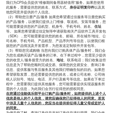
我们为CPS会员提供“维修期间备用器材借用”服务。如果您使用
此服务，需要提供您的姓名、联系方式、
身份证明复印件
以及其
他您同意并提供的个人信息。
（
2
）帮助您注册产品
/
服务
如果您希望通过佳服务等注册您购买
的产品/服务，以便我们提供上门维修、取送机、安装等服务，您
可能需要提供您的产品机型、机身号、手机号码、姓名、
住址
等。 如果您希望通过佳定制等申请获取相关产品软件工具开发包
（SDK），您可能需要提供您的姓名、邮箱、所在城市/地址、公
司名称、手机号码、产品机型、产品序列号等信息，以便我们根
据您的产品情况及开发需求，为您发送定制软件开发包等。
（
3
）帮助您完成购物
当您向我们订购具体产品/服务时，我们会
为您生成购买该产品/服务的订单。在下单过程中，您需至少提供
您的收货人/服务接受方的姓名、
地址
、联系电话；我们收集这些
信息是为了帮助您顺利完成交易、保障您的交易安全、查询订单
信息、提供客服与售后服务及其他我们明确告知的目的。如果您
希望获取发票，您还需要提供您的姓名，或者公司名称、公司纳
税人识别号、地址、电话、开户行及账号等信息。如果在下单过
程中，您需要我们提供其他服务，您可能需要提供实现该服务所
需的个人信息，为此我们会另行征得您的授权同意。
在您通过佳能俱乐部平台订购产品/服务时，如您提供的上述个人
信息是他人的个人信息，请您应确保您已征得他人的同意。若其
中涉及儿童个人信息的，您应当在提供前征得儿童父母或监护人
的同意。
为便于您了解、查询订单信息并对订单信息进行管理，我们会收