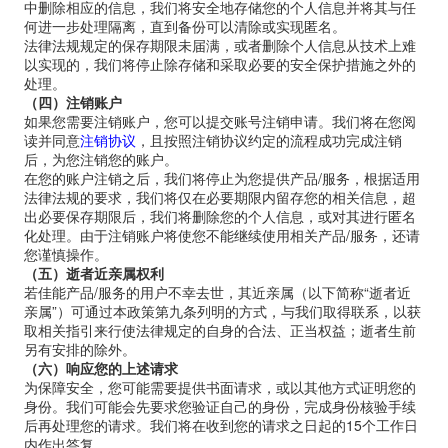
中删除相应的信息，我们将安全地存储您的个人信息并将其与任
何进一步处理隔离，直到备份可以清除或实现匿名。
法律法规规定的保存期限未届满，或者删除个人信息从技术上难
以实现的，我们将停止除存储和采取必要的安全保护措施之外的
处理。
（四）注销账户
如果您需要注销账户，您可以提交账号注销申请。我们将在您阅
读并同意
注销协议
，且按照注销协议约定的流程成功完成注销
后，为您注销您的账户。
在您的账户注销之后，我们将停止为您提供产品
/
服务，根据适用
法律法规的要求，我们将仅在必要期限内留存您的相关信息，超
出必要保存期限后，我们将删除您的个人信息，或对其进行匿名
化处理。由于注销账户将使您不能继续使用相关产品
/
服务，还请
您谨慎操作。
（五）逝者近亲属权利
若佳能产品
/
服务的用户不幸去世，其近亲属（以下简称
“
逝者近
亲属
”
）可通过本政策第九条列明的方式，与我们取得联系，以获
取相关指引来行使法律规定的自身的合法、正当权益；逝者生前
另有安排的除外。
（六）响应您的上述请求
为保障安全，您可能需要提供书面请求，或以其他方式证明您的
身份。我们可能会先要求您验证自己的身份，完成身份核验手续
后再处理您的请求。我们将在收到您的请求之日起的
15
个工作日
内作出答复。