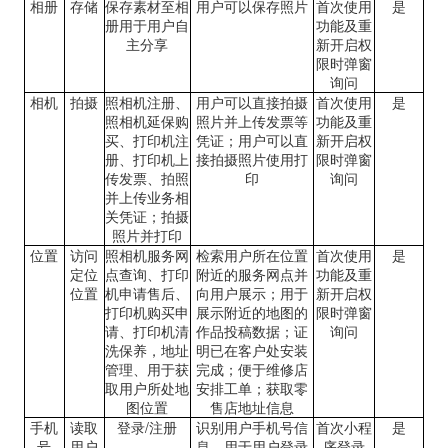
相册
存储
保存素材至相
用户可以保存照片
首次使用
是
册用于用户自
功能及重
主分享
新开启权
限时弹窗
询问
相机
拍摄
照相机注册、
用户可以直接拍摄
首次使用
是
照相机延保购
照片并上传发票等
功能及重
买、打印机注
凭证；用户可以直
新开启权
册、打印机上
接拍摄照片使用打
限时弹窗
传发票、拍照
印
询问
并上传业务相
关凭证；拍摄
照片并打印
位置
访问
照相机服务网
检索用户所在位置
首次使用
是
定位
点查询、打印
附近的服务网点并
功能及重
位置
机申请售后、
向用户展示；用于
新开启权
打印机购买申
展示附近的地图的
限时弹窗
请、打印机清
作品投稿数据；证
询问
洗保养，地址
明已在客户处安装
管理、用于获
完成；便于维修店
取用户所处地
安排工单；获取零
图位置
售店地址信息
手机
读取
登录
/
注册
识别用户手机号信
首次小程
是
号
用户
息，用于用户登录
序登录