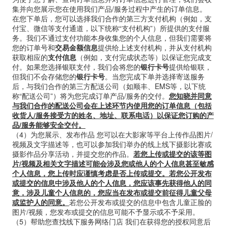
集并向您展示您在使用我们产品/服务过程中产生的订单信息。
在您下单后，您可以选择我们合作的第三方支付机构（例如，支
付宝、微信等支付通道，以下统称“支付机构”）所提供的支付服
务。我们不通过支付功能本身收集您的个人信息，但我们需要将
您的订单号和
交易金额信息
提供给上述支付机构，并从支付机构
获取相应的
支付信息
（例如，支付完成状态等）以保证您完成支
付。如果您选择银联支付，我们会将您的
银行卡号
提供给银联，
但我们不会存储您的
银行卡号
。当您完成下单并选择寄送服务
后，与我们合作的第三方配送公司（如顺丰、EMS等，以下统
称“配送公司”）将为您完成订单产品/服务的交付。
您知晓并同意
与我们合作的配送公司会在上述环节内使用您的订单信息（包括
收货人/服务接受方的姓名、地址、联系电话）以保证您订购的产
品/服务能够安全交付。
（
4
）为您展示、发布作品
您可以在大影家等平台上传作品图片/
视频及文字描述等，也可以参加我们举办的线上线下摄影比赛或
摄影作品分享活动，并提交您的作品。
若您上传或提交的该等图
片/视频及相关文字描述可能会涉及您或他人的个人信息甚至敏感
个人信息，您上传时应谨慎考虑是否上传或提交。若您公开发布
或提交的信息中涉及他人的个人信息，您应该事先获得他人的同
意，涉及儿童个人信息的，您应当在发布或提交前征得儿童父母
或监护人的同意。
若您公开发布或提交的信息中包含儿童正脸的
图片/视频，您发布或提交的信息可能不予显示或不予采用。
（
5
）帮助您查找线下服务网络门店
我们在获得您的授权同意后