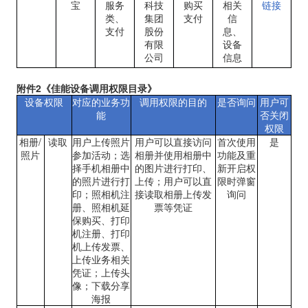
宝
服务
科技
购买
相关
链接
类、
集团
支付
信
支付
股份
息、
有限
设备
公司
信息
附件
2
《佳能设备调用权限目录》
设备权限
对应的业务功
调用权限的目的
是否询问
用户可
能
否关闭
权限
相册
/
读取
用户上传照片
用户可以直接访问
首次使用
是
照片
参加活动；选
相册并使用相册中
功能及重
择手机相册中
的图片进行打印、
新开启权
的照片进行打
上传；用户可以直
限时弹窗
印；照相机注
接读取相册上传发
询问
册、照相机延
票等凭证
保购买、打印
机注册、打印
机上传发票、
上传业务相关
凭证；上传头
像；下载分享
海报