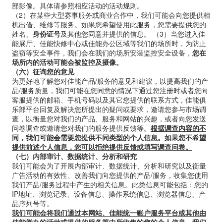
部影像。
具体请参照相应活动的活动规则。
（
2
）在某些大型赛事服务或商业合作中，我们可能会向您提供相
机出借、维修等服务。如果您希望使用此服务，您需要提供您的
姓名、
身份证号
及其他您同意并提供的信息。
（
3
）当您进入佳
能展厅、佳能快修中心或佳能办公区域等我们的场所时，为防止
盗窃等安全事件，我们会在我们的场所安装监控安全设备，
您在
场所内的活动可能会被监控及摄像。
（六）征询您的意见
为更好地了解您对佳能产品
/
服务的意见和建议，以提高我们的产
品
/
服务质量，我们可能在您同意的情况下通过您注册时或者您向
客服提供的邮箱、手机号码以及其它您提供的联系方式，佳能俱
乐部平台回复及解决您所提出的疑问或要求，邀请您参与市场调
查，以衡量您对我们的产品、服务和网站的兴趣，或者向您发送
问卷调查或邀请您对我们的服务提供反馈等。
根据调查内容的不
同，我们可能会需要您提供不同类型的个人信息。如果您不希望
提供前述个人信息，您可以拒绝提供反馈或填写调查问卷。
（七）内部审计、数据统计、分析和研究
我们可能会为了开展内部审计、数据统计、分析和研究以及衡量
广告活动的有效性、改善我们向您提供的产品
/
服务，收集您使用
我们产品
/
服务过程中产生的相关信息。此类信息可能包括：您的
IP
地址、浏览记录、设备信息、操作系统信息、浏览器信息、产
品序列号等。
我们可能会将我们通过本网站、佳能统一账户服务平台或其他由