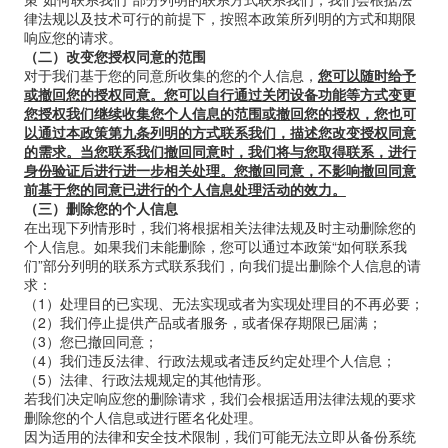
律法规以及技术可行的前提下，按照本政策所列明的方式和期限
响应您的请求。
（二）改变您授权同意的范围
对于我们基于您的同意所收集的您的个人信息，
您可以随时给予
或撤回您的授权同意。您可以自行通过关闭设备功能等方式变更
您授权我们继续收集您个人信息的范围或撤回您的授权，您也可
以通过本政策第九条列明的方式联系我们，描述您改变授权同意
的需求。当您联系我们撤回同意时，我们将与您取得联系，进行
身份验证后进行进一步相关处理。您撤回同意，不影响撤回同意
前基于您的同意已进行的个人信息处理活动的效力。
（三）删除您的个人信息
在出现下列情形时，我们将根据相关法律法规及时主动删除您的
个人信息。如果我们未能删除，您可以通过本政策
“
如何联系我
们
”
部分列明的联系方式联系我们，向我们提出删除个人信息的请
求：
（1）处理目的已实现、无法实现或者为实现处理目的不再必要；
（2）我们停止提供产品或者服务，或者保存期限已届满；
（3）您已撤回同意；
（4）我们违反法律、行政法规或者违反约定处理个人信息；
（5）法律、行政法规规定的其他情形。
若我们决定响应您的删除请求，我们会根据适用法律法规的要求
删除您的个人信息或进行匿名化处理。
因为适用的法律和安全技术限制，我们可能无法立即从备份系统