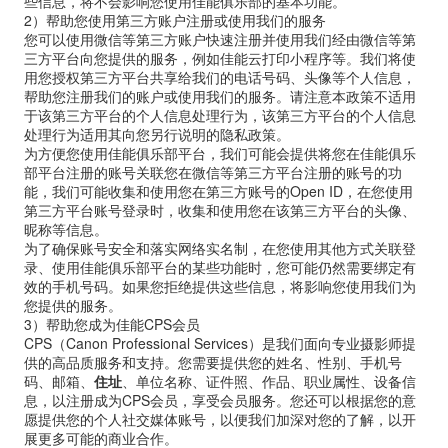
些信息，将不会影响您使用佳能俱乐部的基本功能。
2
）帮助您使用第三方账户注册或使用我们的服务
您可以使用微信等第三方账户快速注册并使用我们经由微信等第
三方平台向您提供的服务，例如佳能云打印小程序等。我们将使
用您授权第三方平台共享给我们的电话号码、头像等个人信息，
帮助您注册我们的账户或使用我们的服务。请注意本政策不适用
于该第三方平台的个人信息处理行为，该第三方平台的个人信息
处理行为适用其向您另行说明的隐私政策。
为方便您使用佳能俱乐部平台，我们可能会提供将您在佳能俱乐
部平台注册的账号关联您在微信等第三方平台注册的账号的功
能，我们可能收集和使用您在第三方账号的
Open ID
，在您使用
第三方平台账号登录时，收集和使用您在该第三方平台的头像、
昵称等信息。
为了确保账号安全和落实网络实名制，在您使用其他方式关联登
录、使用佳能俱乐部平台的某些功能时，您可能仍然需要绑定有
效的手机号码。如果您拒绝提供这些信息，将影响您使用我们为
您提供的服务。
3
）帮助您成为佳能
CPS
会员
CPS（Canon Professional Services）是我们面向专业摄影师提
供的高品质服务和支持。您需要提供您的姓名、性别、手机号
码、邮箱、
住址
、单位名称、证件照、作品、职业属性、设备信
息，以注册成为CPS会员，享受会员服务。您还可以根据您的意
愿提供您的个人社交媒体账号，以便我们加深对您的了解，以开
展更多可能的商业合作。