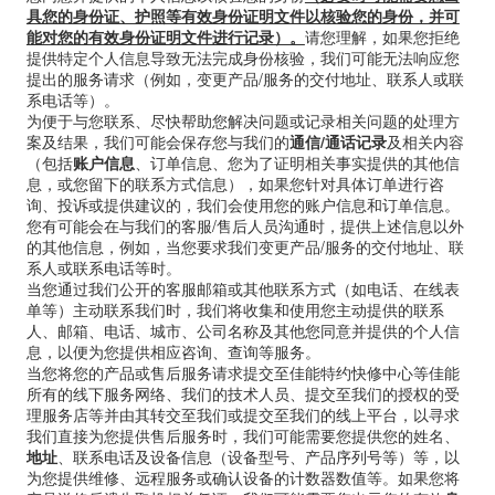
具您的身份证、护照等有效身份证明文件以核验您的身份，并可
能对您的有效身份证明文件进行记录）。
请您理解，如果您拒绝
提供特定个人信息导致无法完成身份核验，我们可能无法响应您
提出的服务请求（例如，变更产品/服务的交付地址、联系人或联
系电话等）。
为便于与您联系、尽快帮助您解决问题或记录相关问题的处理方
案及结果，我们可能会保存您与我们的
通信
/
通话记录
及相关内容
（包括
账户信息
、订单信息、您为了证明相关事实提供的其他信
息，或您留下的联系方式信息），如果您针对具体订单进行咨
询、投诉或提供建议的，我们会使用您的账户信息和订单信息。
您有可能会在与我们的客服
/
售后人员沟通时，提供上述信息以外
的其他信息，例如，当您要求我们变更产品
/
服务的交付地址、联
系人或联系电话等时。
当您通过我们公开的客服邮箱或其他联系方式（如电话、在线表
单等）主动联系我们时，我们将收集和使用您主动提供的联系
人、邮箱、电话、城市、公司名称及其他您同意并提供的个人信
息，以便为您提供相应咨询、查询等服务。
当您将您的产品或售后服务请求提交至佳能特约快修中心等佳能
所有的线下服务网络、我们的技术人员、提交至我们的授权的受
理服务店等并由其转交至我们或提交至我们的线上平台，以寻求
我们直接为您提供售后服务时，我们可能需要您提供您的姓名、
地址
、联系电话及设备信息（设备型号、产品序列号等）等，以
为您提供维修、远程服务或确认设备的计数器数值等。如果您将