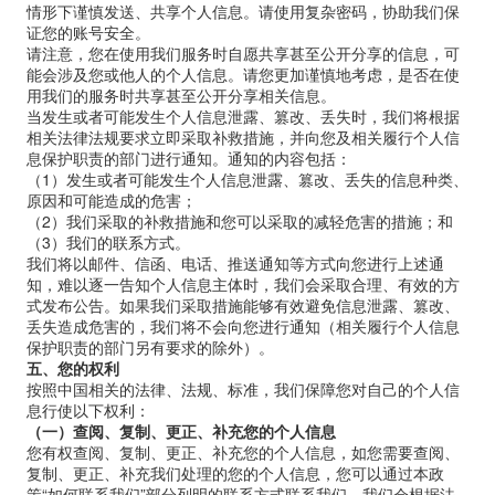
情形下谨慎发送、共享个人信息。请使用复杂密码，协助我们保
证您的账号安全。
请注意，您在使用我们服务时自愿共享甚至公开分享的信息，可
能会涉及您或他人的个人信息。请您更加谨慎地考虑，是否在使
用我们的服务时共享甚至公开分享相关信息。
当发生或者可能发生个人信息泄露、篡改、丢失时，我们将根据
相关法律法规要求立即采取补救措施，并向您及相关履行个人信
息保护职责的部门进行通知。通知的内容包括：
（1）发生或者可能发生个人信息泄露、篡改、丢失的信息种类、
原因和可能造成的危害；
（2）我们采取的补救措施和您可以采取的减轻危害的措施；和
（3）我们的联系方式。
我们将以邮件、信函、电话、推送通知等方式向您进行上述通
知，难以逐一告知个人信息主体时，我们会采取合理、有效的方
式发布公告。如果我们采取措施能够有效避免信息泄露、篡改、
丢失造成危害的，我们将不会向您进行通知（相关履行个人信息
保护职责的部门另有要求的除外）。
五、您的权利
按照中国相关的法律、法规、标准，我们保障您对自己的个人信
息行使以下权利：
（一）查阅、复制、更正、补充您的个人信息
您有权查阅、复制、更正、补充您的个人信息，如您需要查阅、
复制、更正、补充我们处理的您的个人信息，您可以通过本政
策
“
如何联系我们
”
部分列明的联系方式联系我们，我们会根据法