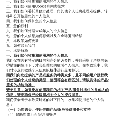
一、我们如何收集和使用您的个人信息
二、我们如何使用Cookie和同类技术
三、我们如何委托其他方处理、向其他个人信息处理者提供、转
移和公开披露您的个人信息
四、我们如何保护您的个人信息
五、您的权利
六、我们如何处理未成年人的个人信息
七、您的个人信息如何存储以及在全球范围转移
八、本政策如何更新
九、如何联系我们
十、术语解释
一、我们如何收集和使用您的个人信息
我们仅在具有特定的目的和充分的必要性，并且采取了严格的保
护措施的情形下，才会处理您的敏感个人信息。在本政策中，我
们对涉及的敏感个人信息以
粗体
进行显著标识。
因我们向您提供的产品或服务的种类众多，且不同的用户授权我
们处理的个人信息的类型、范围等会有所区别，请以具体的产品
/
服务的功能为准。
请您注意，如果您在使用我们的相关产品
/
服务时提供的是他人的
信息，请您确保已经取得相关个人的授权同意。
我们仅会出于本政策所述的以下目的，收集和使用您的个人信
息：
（一）为您购买、使用佳能产品
/
服务提供服务和支持
（
1
）帮助您成为会员
/
注册账户