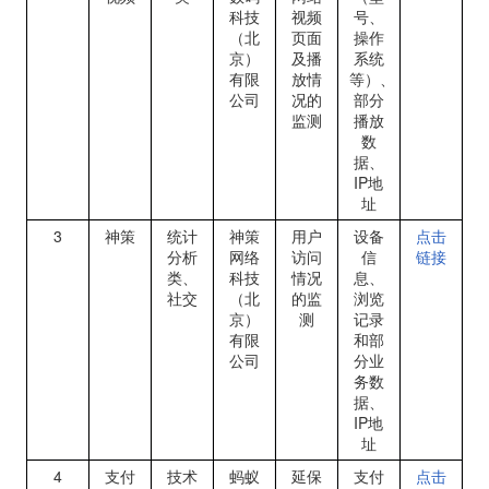
科技
视频
号、
（北
页面
操作
京）
及播
系统
有限
放情
等）、
公司
况的
部分
监测
播放
数
据、
IP
地
址
3
神策
统计
神策
用户
设备
点击
分析
网络
访问
信
链接
类、
科技
情况
息、
社交
（北
的监
浏览
京）
测
记录
有限
和部
公司
分业
务数
据、
IP
地
址
4
支付
技术
蚂蚁
延保
支付
点击