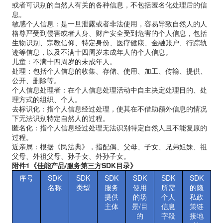
或者可识别的自然人有关的各种信息，不包括匿名化处理后的信
息。
敏感个人信息：是一旦泄露或者非法使用，容易导致自然人的人
格尊严受到侵害或者人身、财产安全受到危害的个人信息，包括
生物识别、宗教信仰、特定身份、医疗健康、金融账户、行踪轨
迹等信息，以及不满十四周岁未成年人的个人信息。
儿童：不满十四周岁的未成年人。
处理：包括个人信息的收集、存储、使用、加工、传输、提供、
公开、删除等。
个人信息处理者：在个人信息处理活动中自主决定处理目的、处
理方式的组织、个人。
去标识化：指个人信息经过处理，使其在不借助额外信息的情况
下无法识别特定自然人的过程。
匿名化：指个人信息经过处理无法识别特定自然人且不能复原的
过程。
近亲属：根据《民法典》，指配偶、父母、子女、兄弟姐妹、祖
父母、外祖父母、孙子女、外孙子女。
附件
1
《佳能产品
/
服务第三方
SDK
目录》
序号
SDK
SDK
SDK
SDK
SDK
SDK
名称
类型
服务
使用
所需
的隐
提供
的场
个人
私政
主体
景
/
目
信息
策链
的
字段
接地