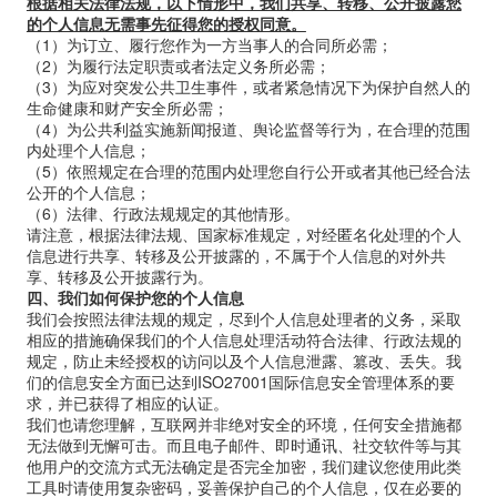
根据相关法律法规，以下情形中，我们共享、转移、公开披露您
的个人信息无需事先征得您的授权同意。
（1）为订立、履行您作为一方当事人的合同所必需；
（2）为履行法定职责或者法定义务所必需；
（3）为应对突发公共卫生事件，或者紧急情况下为保护自然人的
生命健康和财产安全所必需；
（4）为公共利益实施新闻报道、舆论监督等行为，在合理的范围
内处理个人信息；
（5）依照规定在合理的范围内处理您自行公开或者其他已经合法
公开的个人信息；
（6）法律、行政法规规定的其他情形。
请注意，根据法律法规、国家标准规定，对经匿名化处理的个人
信息进行共享、转移及公开披露的，不属于个人信息的对外共
享、转移及公开披露行为。
四、我们如何保护您的个人信息
我们会按照法律法规的规定，尽到个人信息处理者的义务，采取
相应的措施确保我们的个人信息处理活动符合法律、行政法规的
规定，防止未经授权的访问以及个人信息泄露、篡改、丢失。我
们的信息安全方面已达到
ISO27001
国际信息安全管理体系的要
求，并已获得了相应的认证。
我们也请您理解，互联网并非绝对安全的环境，任何安全措施都
无法做到无懈可击。而且电子邮件、即时通讯、社交软件等与其
他用户的交流方式无法确定是否完全加密，我们建议您使用此类
工具时请使用复杂密码，妥善保护自己的个人信息，仅在必要的