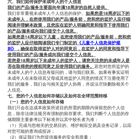
六、我们如何保护未成年人的个人信息
我们的产品
/
服务主要面向年满
18
周岁的自然人提供。
我们非常重视未成年人个人信息的保护。
如果您是
18
周岁以下的
未成年人，在您使用我们的产品
/
服务前，您和您的监护人应仔细
阅读并理解本政策，且您应在监护人明确同意和指导下使用我们
的产品
/
服务或向我们提交个人信息。
如果您是
14
周岁以下儿童，在您使用我们的产品
/
服务前，您和您
的监护人应仔细阅读我们专门制定的
《儿童个人信息保护规
则》
，确保在取得监护人对
的同意后，在监护人的同意和指导下
使用我们的产品
/
服务或向我们提交个人信息。
若您是
18
周岁以下未成年人的监护人，请您关注您的未成年人是
否在取得您的授权同意之后使用我们的服务。
若您对您所监护的
未成年人的个人信息有疑问的，请与我们联系。如果有事实证明
未成年人在未取得其父母或其他监护人同意的情况下注册使用了
我们的服务，我们会与相关监护人协商，并设法尽快删除相关个
人信息。
七、您的个人信息如何存储以及如何在全球范围转移
（一）您的个人信息如何存储
我们只会在达成本政策所述目的所需的期限内保留您的个人信
息，除非法律法规另有强制的留存要求。我们判断个人信息的存
储期限主要参考以下标准并以其中较长者为准：
（1）完成与您相关的交易目的、维护相应交易及业务记录，以应
对您可能的查询或投诉；
（2）保证我们为您提供服务的安全和质量；