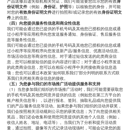
产品送修后遗失取机相关凭证，我们可能需要您出示您的有效
身
份证明文件
（例如，
身份证、护照
等）以核验您的身份，并可能
对您的
有效身份证明文件
进行拍照和
/
或记录您的有效
身份证明文
件
上的信息。
（四）向您提供服务性信息和商业性信息
我们可能会通过您已提供的手机号码及其他您已授权的信息或通
过小程序等应用程序向您发送服务通知、身份验证、售后服务信
息等服务性信息。
我们可能会通过您已提供的手机号码及其他您已授权的信息或通
过小程序等应用程序向您发送新产品/服务信息、优惠活动信息、
市场活动信息等商业性信息。对于通过短信发送的此类商业信
息，您可以根据短信的提示内容进行退订；对于通过小程序发送
的此类商业信息，您可以在相应小程序中关闭接收商业信息选
项；您也可以通过本政策“如何联系我们”部分列明的联系方式联
系我们关闭相关商业信息的接收。
（五）为您参与我们的市场推广活动提供服务和支持
（
1
）当您参加我们组织的市场推广活动时，我们可能需要获取您
的手机号码及其他您同意并提供的信息（例如您在第三方平台的
账户相关信息等），以进行报名、签到、抽取礼品或向您提供我
们的产品
/
服务信息等活动。如果您参与我们组织的活动并获奖，
我们会按照相关活动规则公示您的获奖信息；为了向您提供相关
奖品，我们还会收集和使用您同意提供的其他个人信息（例如，
收信人姓名、地址、电话等）。当我们为了分析和提升活动质
量，通过拍照、摄像等方式记录活动现场时，可能会记录您的面