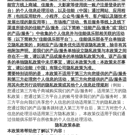
能官方线上商城、佳服务、大影家等使用统一账户注册登录的平
台）的个人信息处理活动，以及佳能（中国）通过网站、应用程
序（包括应用软件、小程序、公众号/服务号、客户端以及随技术
发展出现的新应用等）、市场推广活动、售后服务等线上及线下
渠道所提供的佳能产品/服务（以下简称 “佳能产品/服务”或“我们
的产品/服务”）中收集的个人信息并与佳能俱乐部相关联的活动
等（以下简称为“佳能俱乐部平台”）。佳能俱乐部各平台单独设
立隐私政策的，则相应产品/服务优先适用该隐私政策，除非有其
他附加声明。若我们的产品/服务单独设立隐私政策与本政策之间
存在不一致，请以该产品或服务的单独隐私政策为准。该产品/服
务的单独隐私政策中未尽事宜，请以本政策为准；本政策未尽事
宜，请以佳能（中国）有限公司隐私政策为准。
需要特别说明的是，本政策不适用于第三方向您提供的产品/服务
和第三方处理您个人信息的活动，第三方向您提供的产品/服务适
用其向您另行说明的隐私政策或其他个人信息处理规则
（例如，
您通过第三方电子商城购买我们的产品/服务时，适用第三方的隐
私政策；您通过第三方平台上的账号登录我们的产品/服务时，第
三方平台向我们共享您个人信息的活动适用第三方的隐私政策；
您通过我们的产品/服务跳转进入第三方平台后，第三方对您个人
信息的处理活动适用第三方隐私政策）。本政策仅适用于我们通
过佳能俱乐部平台所收集的个人信息处理活动。
隐私政策条款
本政策将帮助您了解以下内容：