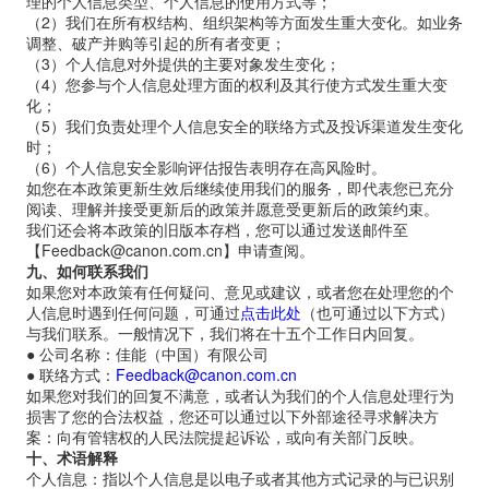
理的个人信息类型、个人信息的使用方式等；
（2）我们在所有权结构、组织架构等方面发生重大变化。如业务
调整、破产并购等引起的所有者变更；
（3）个人信息对外提供的主要对象发生变化；
（4）您参与个人信息处理方面的权利及其行使方式发生重大变
化；
（5）我们负责处理个人信息安全的联络方式及投诉渠道发生变化
时；
（6）个人信息安全影响评估报告表明存在高风险时。
如您在本政策更新生效后继续使用我们的服务，即代表您已充分
阅读、理解并接受更新后的政策并愿意受更新后的政策约束。
我们还会将本政策的旧版本存档，您可以通过发送邮件至
【
Feedback@canon.com.cn
】申请查阅。
九、如何联系我们
如果您对本政策有任何疑问、意见或建议，或者您在处理您的个
人信息时遇到任何问题，可通过
点击此处
（也可通过以下方式）
与我们联系。一般情况下，我们将在十五个工作日内回复。
●
公司名称：佳能（中国）有限公司
●
联络方式：
Feedback@canon.com.cn
如果您对我们的回复不满意，或者认为我们的个人信息处理行为
损害了您的合法权益，您还可以通过以下外部途径寻求解决方
案：向有管辖权的人民法院提起诉讼，或向有关部门反映。
十、术语解释
个人信息：指以个人信息是以电子或者其他方式记录的与已识别