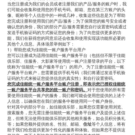
当您注册成为我们的会员或者注册我们的产品
/
服务的账户时，我
们可能会收集和使用您的手机号码、邮箱、您在第三方账户的头
像、昵称等个人信息中的一种或几种，收集这些信息是为了帮助
您完成注册和使用我们的产品
/
服务；为了保障您的账号安全或者
确认您的身份，我们的部分产品
/
服务需要您自行设置密码或通过
发送手机验证码的方式验证您的身份；为了向您提供更多的功
能，我们在获得您的同意后还会收集和使用实现该功能所必要的
其他个人信息。具体场景举例如下：
1
）帮助您成为佳能统一账户服务平台用户
您可以注册成为适用佳能统一账户服务平台（包括但不限于佳能
俱乐部、佳服务、大影家等使用统一账户注册登录的平台，以下
统称为“佳能统一账户服务平台”）的用户。为了注册佳能统一账
户服务平台账户，您需要提供手机号码（我们将通过发送手机验
证码的方式来验证您提供信息的真实性）和自行设置密码。
您完成佳能统一账户服务平台账户注册，即表示您已授权佳能统
一账户服务平台共享您的统一账户和密码。
对于您使用的所有需
要使用佳能统一账户的服务，我们都可能会使用您提供的上述个
人信息，以确保您在我们的服务中都使用同一个账户身份。
针对其中的部分平台，如佳能俱乐部，如果您仅需要使用浏览、
搜索服务，您无需注册佳能统一账户服务平台账户及提供上述信
息，但将无法使用佳能俱乐部的其他相关服务，如会员积分换礼
等；如果您额外提供姓名、性别、邮箱、
住址
等个人信息，将有
助于我们给您提供更加个性化的服务和体验。但如果您不提供这