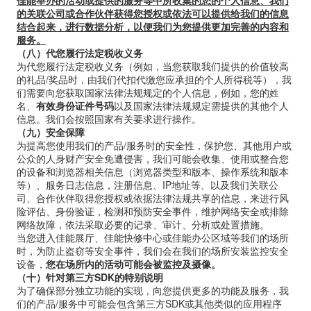
佳能举办的活动或提供的服务等中所收集的您的个人信息、我们
的关联公司或合作伙伴获得您授权或依法可以提供给我们的信息
结合起来，进行数据分析，以便我们为您提供更加完善的内容和
服务。
（八）代您履行法定税收义务
为代您履行法定税收义务（例如，当您获取我们提供的价值较高
的礼品
/
奖品时，由我们代扣代缴您应承担的个人所得税等），我
们需要向您获取国家法律法规规定的个人信息，例如，您的姓
名、
有效身份证件号码
以及国家法律法规规定需提供的其他个人
信息。我们会按照国家有关要求进行操作。
（九）安全保障
为提高您使用我们的产品
/
服务时的安全性，保护您、其他用户或
公众的人身财产安全免遭侵害，我们可能会收集、使用或整合您
的设备和浏览器相关信息（浏览器类型和版本、操作系统和版本
等）、服务日志信息，注册信息、
IP
地址等、以及我们关联公
司、合作伙伴取得您授权或依据法律法规共享的信息，来进行风
险评估、身份验证，检测和预防安全事件，维护网络安全或排除
网络故障，依法采取必要的记录、审计、分析或处置措施。
当您进入佳能展厅、佳能快修中心或佳能办公区域等我们的场所
时，为防止盗窃等安全事件，我们会在我们的场所安装监控安全
设备，
您在场所内的活动可能会被监控及摄像。
（十）针对第三方
SDK
的特别说明
为了确保部分独立功能的实现，向您提供更多的功能及服务，我
们的产品
/
服务中可能会包含第三方
SDK
或其他类似的应用程序