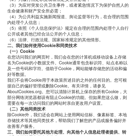
（
3
）为应对突发公共卫生事件，或者紧急情况下为保护自然人的
生命健康和财产安全所必需；
（
4
）为公共利益实施新闻报道、舆论监督等行为，在合理的范围
内处理个人信息；
（
5
）依照《个人信息保护法》规定在合理的范围内处理个人自行
公开或者其他已经合法公开的个人信息；
（
6
）法律、行政法规、国家标准规定的其他情形。
二、我们如何使用
Cookie
和同类技术
（一）
Cookie
在您访问我们的网页时，我们会在您的计算机或移动设备上存储
名为
Cookie
的小数据文件。
Cookie
通常包含标识符、站点名称以
及一些号码和字符。借助于
Cookie
，网站能够存储您的活动和偏
好等数据。
我们不会将
Cookie
用于本政策所述目的之外的任何目的。您可根
据自己的偏好管理或删除
Cookie
。有关详情，请参见
AboutCookies.org
。您可以清除计算机上保存的所有
Cookie
，大
部分网络浏览器都设有阻止
Cookie
的功能。但如果您这么做，则
需要在每一次访问我们的网站时亲自更改用户设置。
（二）其他同类技术
除
Cookie
外，我们还会在网站上使用网站信标、像素标签、本地
存储技术等其他同类技术，帮助我们了解您的产品或服务偏好并
改善客户服务。
三、我们如何委托其他方处理、向其他个人信息处理者提供、转