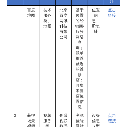
址
1
百度
技术
北京
基于
位置
点击
地图
服务
百度
位置
信
链接
类、
网讯
的经
息、
地图
科技
销商
/
IP
地
有限
服务
址
公司
网络
查
询；
派单
推荐
就近
的维
修
店；
收集
零售
店位
置信
息
2
获得
视频
创盛
浏览
设备
点击
场景
服务
视联
佳能
信息
链接
视频
类
数码
网站
（型