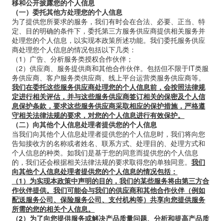
移和公开披露您的个人信息
（一）委托其他方处理您的个人信息
为了提供您所要求的服务，我们有时会在合法、必要、正当、特
定、目的明确的条件下，委托第三方服务供应商提供相关服务并
处理您的个人信息，以实现本政策所述功能。我们委托服务供应
商处理您个人信息的情况包括以下几类：
（1）广告、分析服务类授权合作伙伴；
（2）供应商、服务提供商和其他合作伙伴。包括但不限于
IT
类服
务供应商、客户服务类供应商、线上平台运营类服务供应商等。
我们在委托这些服务供应商处理您的个人信息前，会按照法律规
定进行相关评估，并与这些服务供应商签订相关的保密及个人信
息保护条款，要求这些服务供应商采取相应的保护措施，严格遵
守相关法律法规的要求，对您的个人信息进行有效保护。
（二）向其他个人信息处理者提供您的个人信息
当我们向其他个人信息处理者提供您的个人信息时，我们将向您
告知接收方的名称或者姓名、联系方式、处理目的、处理方式和
个人信息的种类。如我们是基于您的同意而提供您的个人信息
的，我们还会根据相关法律法规的要求取得您的单独同意。
我们
向其他个人信息处理者提供您的个人信息的情况包括：
（1）为实现本政策中声明的目的，我们的某些服务将由第三方合
作伙伴提供。我们可能会与我们的供应商和其他合作伙伴（例如
配送服务公司、保险服务公司、支付机构等）共享向您提供服务
所需的您的相关个人信息。
（2）为了向您提供服务或解决产品质量问题、分析和提高产品质